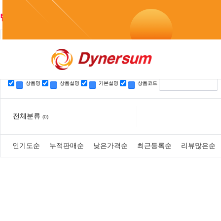
텔레bpmc55□㉡위고비직구업체비만치료제구매
검색 결
검색
상품명
상품설명
기본설명
상품코드
전체분류
(0)
인기도순
누적판매순
낮은가격순
최근등록순
리뷰많은순