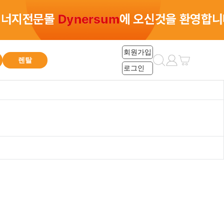
총 0건
회원가입
렌탈
로그인