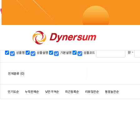
텔레@CASHFILTER365⟡♦바이낸스구입대행국내거래
검색
원 ~
상품명
상품설명
기본설명
상품코드
전체분류
(0)
인기도순
누적판매순
낮은가격순
최근등록순
리뷰많은순
평점높은순