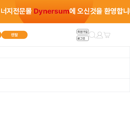
총 0건
회원가입
렌탈
로그인