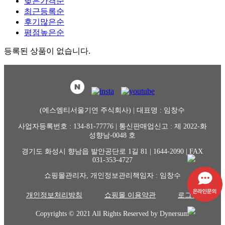
낮은가격순
최근등록순
후기많은순
평점높은순
등록된 상품이 없습니다.
(에스엠티서울기연 주식회사) | 대표명 : 임창수
사업자등록번호 : 134-81-77776 |
통신판매업신고 : 제 2022-화
성향남-0048 호
경기도 화성시 향남읍 발안공단로 1길 81 |
1644-2090 | FAX
031-353-4727
쇼핑몰관리자, 개인정보관리책임자 : 임창수
개인정보처리방침
쇼핑몰 이용약관
로그인
Copyrights © 2021 All Rights Reserved by Dynersum