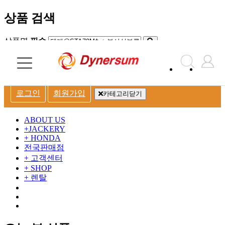
상품 검색
상품명
필수
닫기
회
원
로그인
회원가입
카테고리닫기
로
ABOUT US
그
+
JACKERY
+
HONDA
인
전국판매점
+
고객센터
+
SHOP
+
렌탈