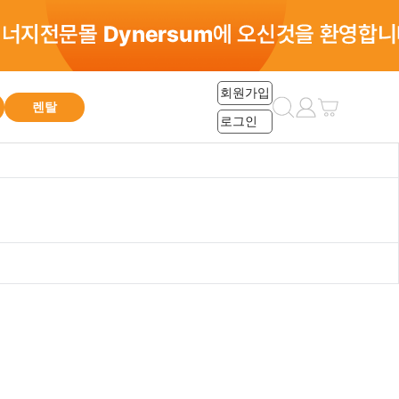
총 0건
회원가입
렌탈
로그인