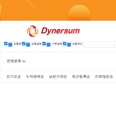
텔레@UPCOIN24♦⯌카드로테더코인매입코인돈세탁
검
검색
상품명
상품설명
기본설명
상품코드
전체분류
(0)
인기도순
누적판매순
낮은가격순
최근등록순
리뷰많은순