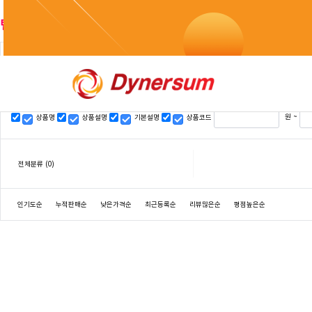
텔레@UPCOIN24✺♦재테크자금세탁문의카드코인구매
검색
원 ~
상품명
상품설명
기본설명
상품코드
전체분류
(0)
인기도순
누적판매순
낮은가격순
최근등록순
리뷰많은순
평점높은순