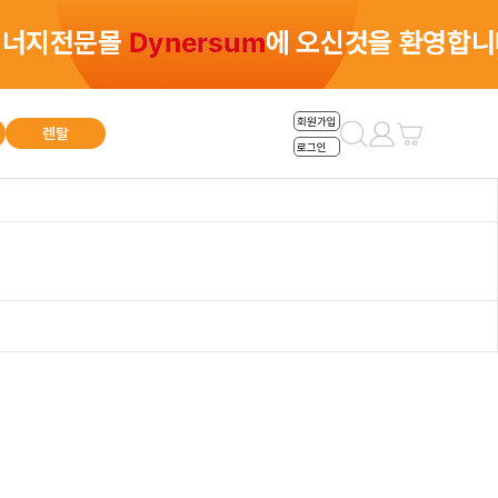
총 0건
회원가입
렌탈
로그인