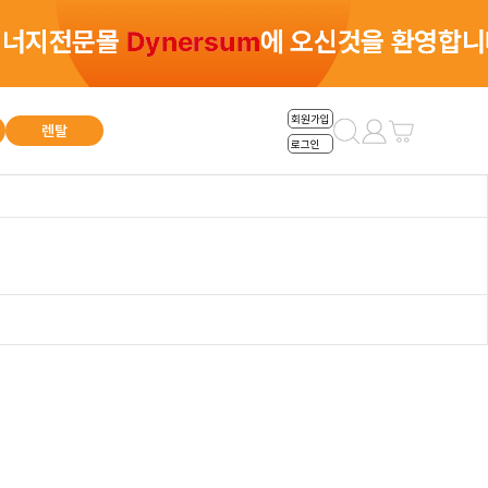
총 0건
회원가입
렌탈
로그인