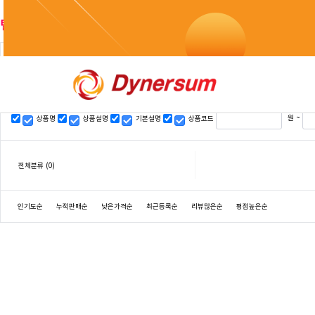
텔레@UPCOIN24✺✺리플모든코인현금화트론리플전송
검색
원 ~
상품명
상품설명
기본설명
상품코드
전체분류
(0)
인기도순
누적판매순
낮은가격순
최근등록순
리뷰많은순
평점높은순