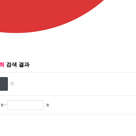
최
검색 결과
원 ~
원