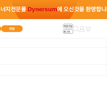
총 0건
회원가입
렌탈
로그인