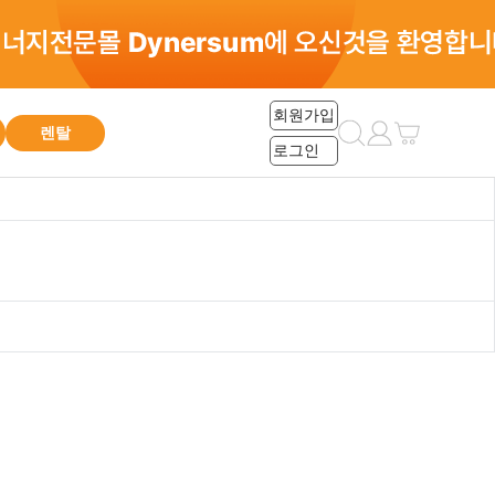
총 0건
회원가입
렌탈
로그인