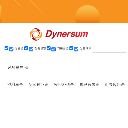
TG@bitcoinsyri✺⨳중고오다대포통장불법자금믹싱
검색
검색
상품명
상품설명
기본설명
상품코드
전체분류
(0)
인기도순
누적판매순
낮은가격순
최근등록순
리뷰많은순